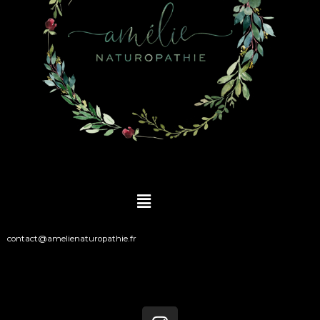
Main
Menu
contact@amelienaturopathie.fr
I