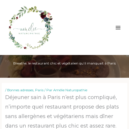
Aller
au
contenu
Breathe, le restaurant chic et végétalien qu’il manquait à Paris
/
Bonnes adresses
,
Paris
/ Par
Amélie Naturopathie
Déjeuner sain à Paris n’est plus compliqué,
n’importe quel restaurant propose des plats
sans allergènes et végétariens mais dîner
dans un restaurant plus chic est assez rare.