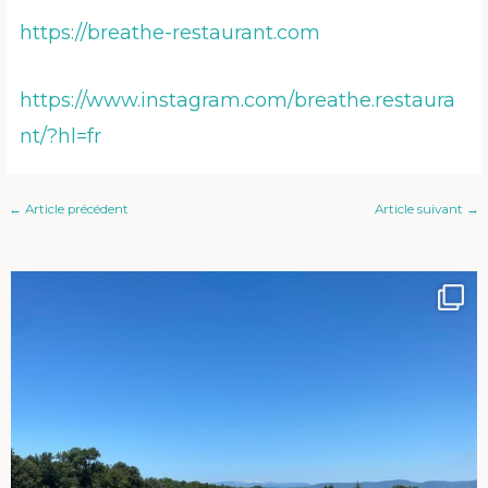
https://breathe-restaurant.com
https://www.instagram.com/breathe.restaura
nt/?hl=fr
←
Article précédent
Article suivant
→