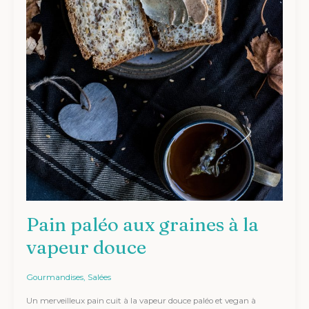
Pain paléo aux graines à la
vapeur douce
Gourmandises
,
Salées
Un merveilleux pain cuit à la vapeur douce paléo et vegan à