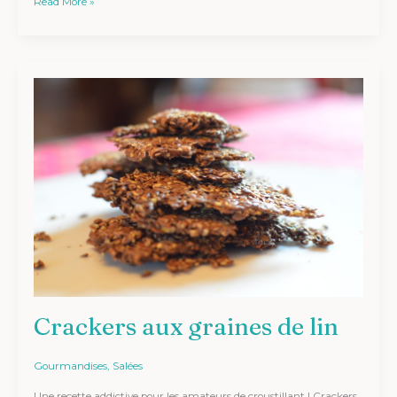
Read More »
Crackers
aux
graines
de
lin
Crackers aux graines de lin
Gourmandises
,
Salées
Une recette addictive pour les amateurs de croustillant ! Crackers