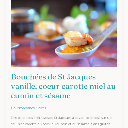
de
St
Jacques
vanille,
coeur
carotte
miel
au
cumin
et
sésame
Bouchées de St Jacques
vanille, coeur carotte miel au
cumin et sésame
Gourmandises
,
Salées
Des bouchées apéritives de St Jacques à la vanille déposé sur un
coulis de carotte au miel, au cumin et au sésame. Sans gluten,