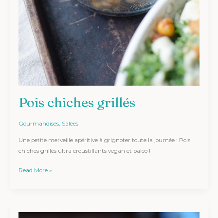
Pois chiches grillés
Gourmandises
,
Salées
Une petite merveille apéritive à grignoter toute la journée : Pois
chiches grillés ultra croustillants vegan et paleo !
Read More »
Bouchées