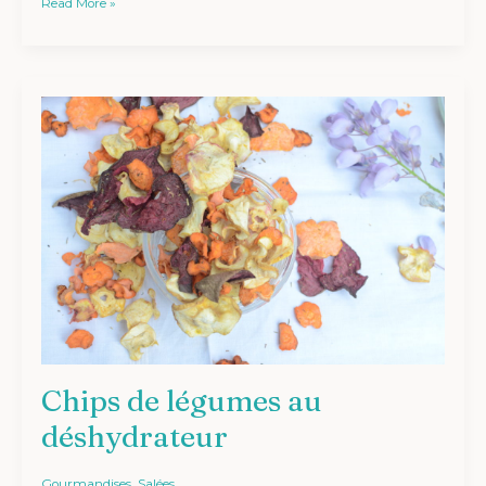
Read More »
Chips
de
légumes
au
déshydrateur
Chips de légumes au
déshydrateur
Gourmandises
,
Salées