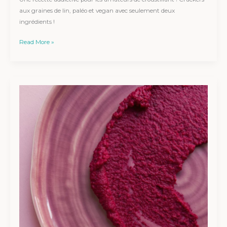
aux graines de lin, paléo et vegan avec seulement deux
ingrédients !
Read More »
Houmous
de
betterave
sans
pois
chiches