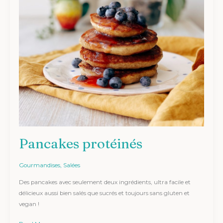
Pancakes protéinés
Gourmandises
,
Salées
Des pancakes avec seulement deux ingrédients, ultra facile et
délicieux aussi bien salés que sucrés et toujours sans gluten et
vegan !