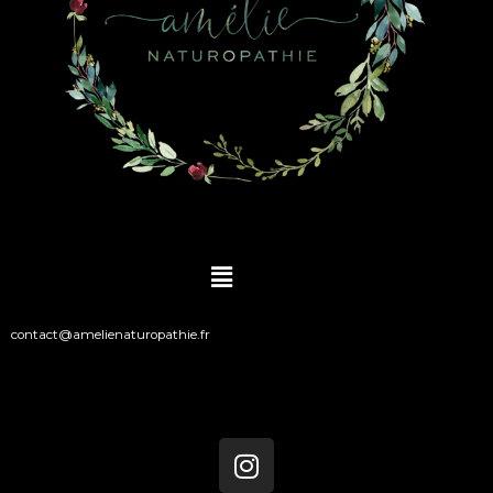
Main
Menu
contact@amelienaturopathie.fr
I
n