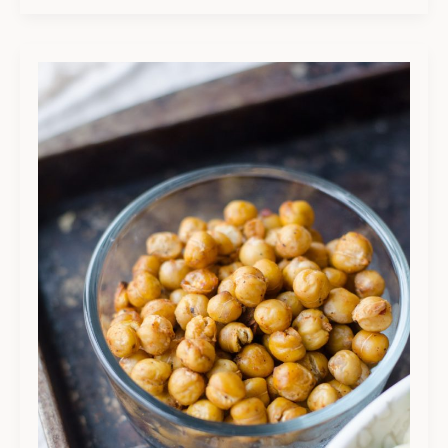
Pois
chiches
grillés