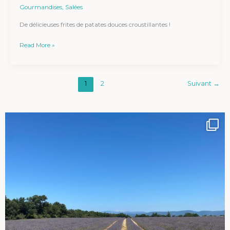
Gourmandises
,
Salées
De délicieuses frites de patates douces croustillantes !
Read More »
1
2
Suivant
→