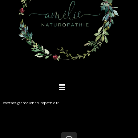
Main
Menu
contact@amelienaturopathie.fr
I