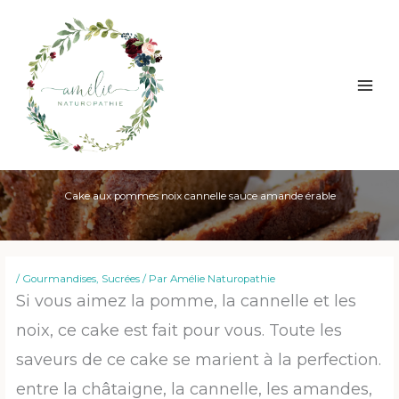
Aller
au
contenu
Cake aux pommes noix cannelle sauce amande érable
/
Gourmandises
,
Sucrées
/ Par
Amélie Naturopathie
Si vous aimez la pomme, la cannelle et les
noix, ce cake est fait pour vous. Toute les
saveurs de ce cake se marient à la perfection.
entre la châtaigne, la cannelle, les amandes,