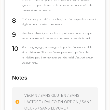
fines lamelles de pommes et de noix. Vous pouvez
ajouter un peu de sucre de coco ou de canne afin de
caraméliser le dessus.
Enfournez pour 40 minutes jusqu’à ce que le cake soit
légèrement doré sur le dessus.
Une fois refroidi, démoulez et préparez la sauce que
vous pourrez soit verser sur le cake ou servir à part.
Pour le glaçage, mélangez la purée d’amande et le
sirop d’érable. Si vous n’avez pas de sirop d’érable
n’hésitez pas à remplacer par du miel c’est délicieux
également.
Notes
VEGAN / SANS GLUTEN / SANS
LACTOSE / PALEO EN OPTION / SANS
OEUFS / SANS LEVURE /