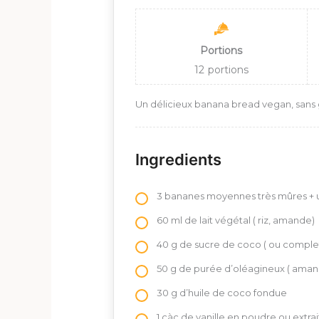
Portions
12
portions
Un délicieux banana bread vegan, sans g
Ingredients
3 bananes moyennes très mûres + u
60 ml de lait végétal ( riz, amande)
40 g de sucre de coco ( ou comple
50 g de purée d’oléagineux ( aman
30 g d’huile de coco fondue
1 càc de vanille en poudre ou extrait