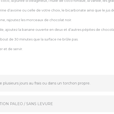
e coco, la purée d’oléagineux, l’huile de coco fondue, la vanille, les gr
ine d’avoine ou celle de votre choix, le bicarbonate ainsi que le jus de
e, rajoutez les morceaux de chocolat noir.
le, ajoutez la banane ouverte en deux et d’autres pépites de chocolat
 bout de 30 minutes que la surface ne brûle pas.
r et de servir.
 plusieurs jours au frais ou dans un torchon propre.
TION PALEO / SANS LEVURE