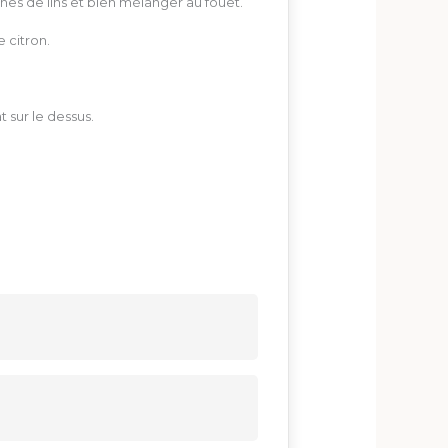
aines de lins et bien mélanger au fouet.
 citron.
 sur le dessus.