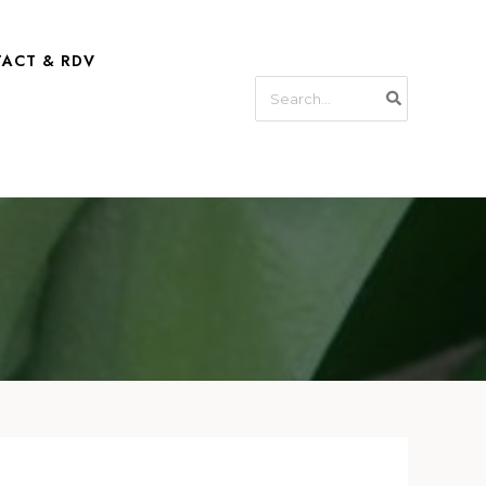
ACT & RDV
Search
for: