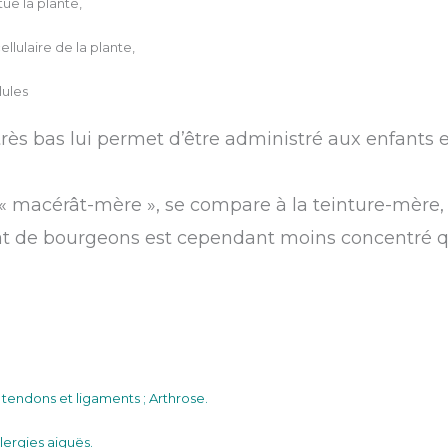
ue la plante,
llulaire de la plante,
lules
 très bas lui permet d’être administré aux enfants 
 macérât-mère », se compare à la teinture-mère, 
t de bourgeons est cependant moins concentré que
r tendons et ligaments ; Arthrose.
llergies aiguës.