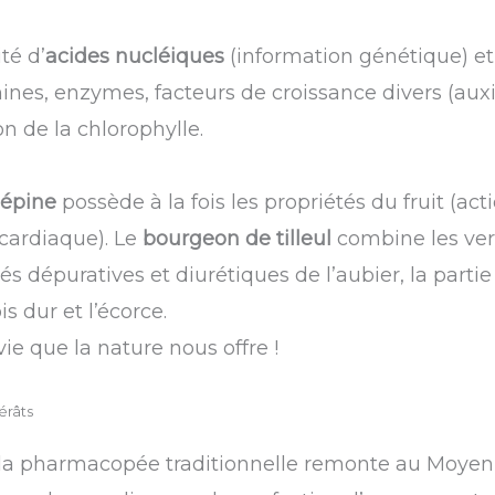
té d’
acides nucléiques
(information génétique) e
ines, enzymes, facteurs de croissance divers (aux
n de la chlorophylle.
bépine
possède à la fois les propriétés du fruit (ac
 cardiaque). Le
bourgeon de tilleul
combine les ver
étés dépuratives et diurétiques de l’aubier, la parti
 dur et l’écorce.
ie que la nature nous offre !
érâts
 la pharmacopée traditionnelle remonte au Moyen Â