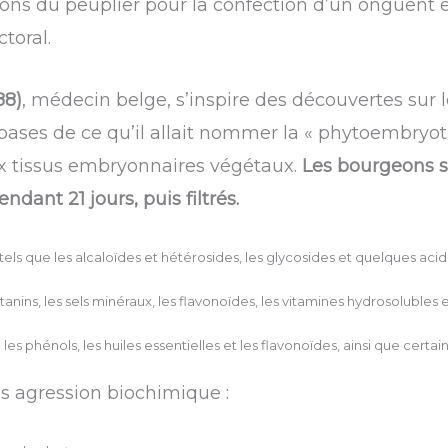
ons du peuplier pour la confection d’un onguent e
toral.
88)
, médecin belge, s’inspire des découvertes sur 
bases de ce qu’il allait nommer la « phytoembryothé
ux tissus embryonnaires végétaux.
Les bourgeons s
dant 21 jours, puis filtrés.
s tels que les alcaloïdes et hétérosides, les glycosides et quelques acid
tanins, les sels minéraux, les flavonoïdes, les vitamines hydrosolubles
 : les phénols, les huiles essentielles et les flavonoïdes, ainsi que certai
ns agression biochimique :