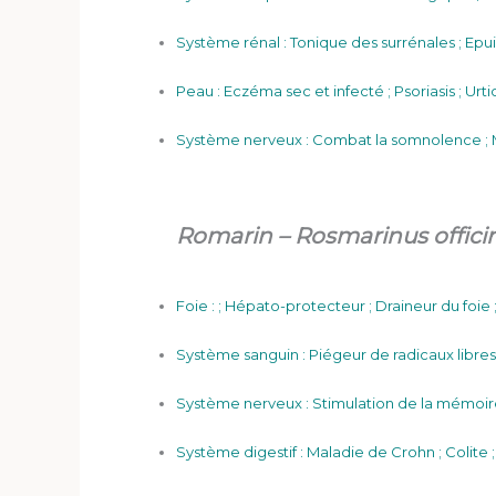
Système rénal : Tonique des surrénales ; Epui
Peau : Eczéma sec et infecté ; Psoriasis ; Urti
Système nerveux : Combat la somnolence ; M
Romarin – Rosmarinus officin
Foie : ; Hépato-protecteur ; Draineur du foie
Système sanguin : Piégeur de radicaux libres 
Système nerveux : Stimulation de la mémoire 
Système digestif : Maladie de Crohn ; Colite