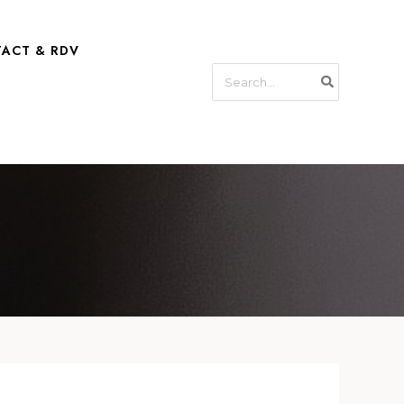
ACT & RDV
Search
for: