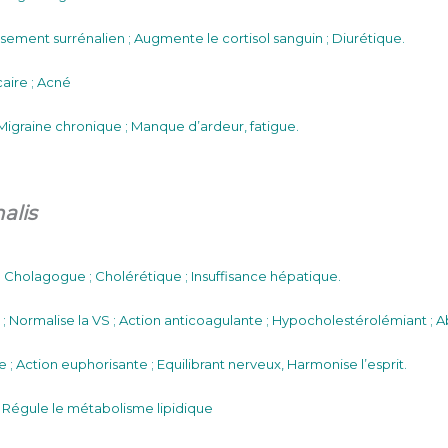
sement surrénalien ; Augmente le cortisol sanguin ; Diurétique.
caire ; Acné
igraine chronique ; Manque d’ardeur, fatigue.
alis
 ; Cholagogue ; Cholérétique ; Insuffisance hépatique.
; Normalise la VS ; Action anticoagulante ; Hypocholestérolémiant ; Ab
; Action euphorisante ; Equilibrant nerveux, Harmonise l’esprit.
 ; Régule le métabolisme lipidique